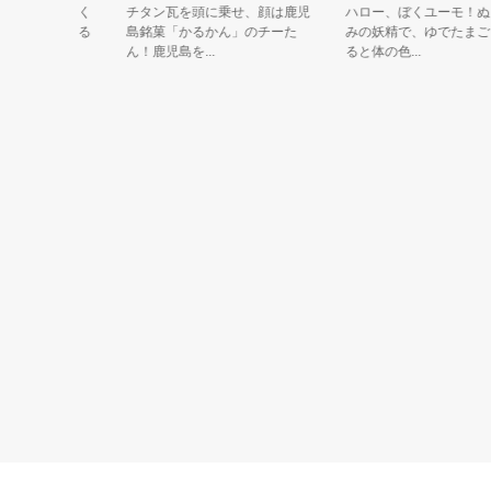
さんと輝く
チタン瓦を頭に乗せ、顔は鹿児
ハロー、ぼくユーモ！ぬいぐ
陽気で明る
島銘菓「かるかん」のチーた
みの妖精で、ゆでたまごを食
ん！鹿児島を...
ると体の色...