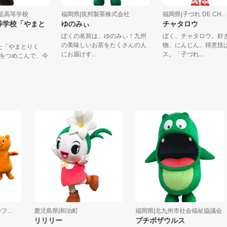
大和青藍高等学校
福岡県|筑邦製茶株式会社
福岡県|子づれ DE CH
藍高等学校「やまと
ゆのみぃ
チャタロウ
」
ぼくの名前は、ゆのみぃ！九州
ぼく、チャタロウ
の美味しいお茶をたくさんの人
物、にんじん。得
ました「やまとりく
にお届けす...
ス。「子づれ...
と勇気をつめこんで、今
..
鹿児島県|和泊町
福岡県|北九州市社会福祉協議会
リリリー
プチボザウルス