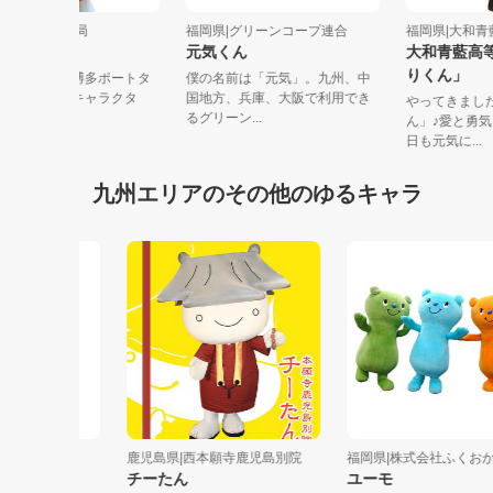
福岡県|福岡市港湾局
福岡県|グリーンコープ連合
福岡県|
ポートくん
元気くん
大和青
りくん
博多港にそびえる博多ポートタ
僕の名前は「元気」。九州、中
ワーのマスコットキャラクタ
国地方、兵庫、大阪で利用でき
やってき
ー。身長２メ...
るグリーン...
ん」♪愛
日も元気に.
九州エリアのその他のゆるキャラ
おむら
鹿児島県|西本願寺鹿児島別院
福岡県|株式会社ふくおかフ...
チーたん
ユーモ