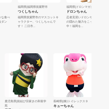
...
福岡県|福岡県筑紫野市
福岡県|ドロンマガジン
つくしちゃん
ドロンちゃん
。好きな食べ
福岡県筑紫野市のマスコットキ
忍者見習いドロンちゃん！ 
意技はダン
ャラクター、つくしちゃんで
の隠れた魅力をこっそり探
す！ 二日市...
中！福岡を...
鹿児島県|前結び宗家きの和装学
長崎県|(株)トイレックス９
福岡県|
苑
キューちゃん
キラリ