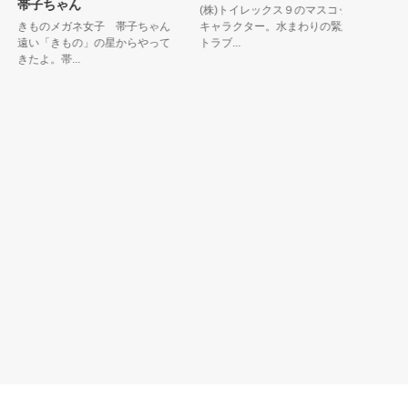
帯子ちゃん
(株)トイレックス９のマスコット
きものメガネ女子 帯子ちゃん
キャラクター。水まわりの緊急
遠い「きもの」の星からやって
トラブ...
きたよ。帯...