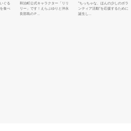
る
和泊町公式キャラクター「リリ
”ちっちゃな、ほんの少しのボラ
べ
リー」です！えらぶゆりと沖永
ンティア活動”を応援するために
良部島のＰ...
誕生し...