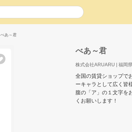
べあ～君
べあ～君
株式会社ARUARU
| 福岡
全国の賃貸ショップで
ーキャラとして広く皆
腹の「ア」の１文字を
くお願いします！