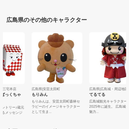
広島県のその他のキャラクター
社 三宅本店
広島県|安芸太田町
広島県|広島城・周辺地区観
・福ぱっくちゃ
もりみん
てるてる
もりみんは、安芸太田町森林セ
広島城観光キャラクタ
ラピーのイメージキャラクター
2025年に誕生。 広島
初エントリー♪蔵元
として生ま...
魅力...
届けるメッセンジ