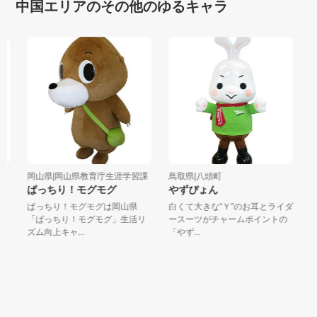
中国エリアのその他のゆるキャラ
岡山県|岡山県教育庁生涯学習課
鳥取県|八頭町
広
ぱっちり！モグモグ
やずぴょん
お
ぱっちり！モグモグは岡山県
白くて大きな“Ｙ”のお耳とライダ
は
の
「ぱっちり！モグモグ」生活リ
ースーツがチャームポイントの
の
ズム向上キャ...
「やず...
米さ