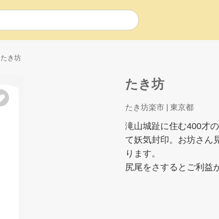
たき坊
たき坊
たき坊楽市
| 東京都
滝山城趾に住む400才
て妖気封印。お坊さん
ります。
尻尾をさするとご利益が