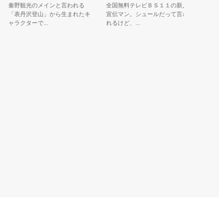
秦野観光のメインと言われる
全国無料テレビＢＳ１１の新人
東京下町
「表丹沢登山」から生まれたキ
宣伝マン。シュールだって言わ
てサトリ
ャラクターで...
れるけど、...
誕生日を祝.