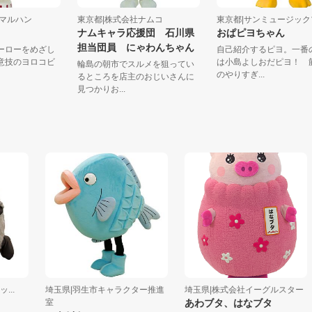
式会社マルハン
東京都|株式会社ナムコ
東京都|サンミュージッ
る
ナムキャラ応援団 石川県
おぱピヨちゃん
担当団員 にゃわんちゃん
はヒーローをめざし
自己紹介するピヨ。
。得意技のヨロコビ
は小島よしおだピヨ
輪島の朝市でスルメを狙ってい
.
のやりすぎ...
るところを店主のおじいさんに
見つかりお...
埼玉県|羽生市キャラクター推進
埼玉県|株式会社イーグルスター
室
あわブタ、はなブタ