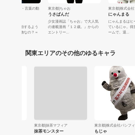
京都|演劇ユニット・言葉の動
東京都|ちゃお
東京都|株
うさぱんだ
にゃんま
きだしちゃん
少女漫画誌「ちゃお」で大人気
にゃんまる
きなもの＝人が感動するよう
の連載漫画『１２歳。』からの
ているにゃ
すばらしい言葉動物なの？＝
エントリー...
ームで、退..
ガのセ...
関東エリアのその他のゆるキャラ
ーピ...
東京都|抹茶マフィア
東京都|株式会社パシフィッ...
抹茶モンスター
もじゃ