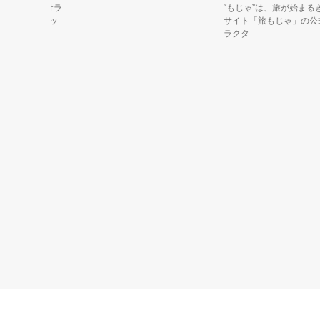
メ制作会社ラ
“もじゃ”は、旅が始まるきっ
のマスコッ
サイト「旅もじゃ」の公式キ
ラクタ...