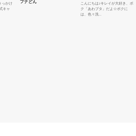
フナどん
かけ
こんにちは♪キレイが大好き、ボ
ャ
ク「あわブタ」だよ☆ボクに
は、色々洗...