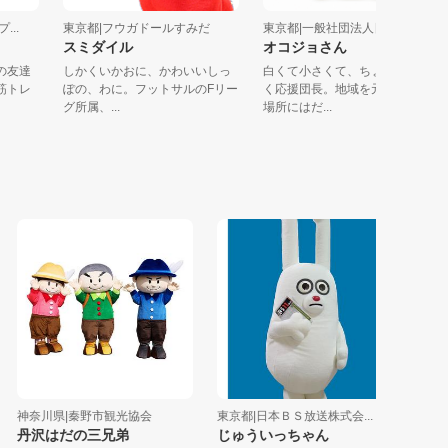
クプ...
東京都|フウガドールすみだ
東京都|一般社団法人日本更...
スミダイル
オコジョさん
一番の友達
しかくいかおに、かわいいしっ
白くて小さくて、ちょこまか
！ 筋トレ
ぽの、わに。フットサルのFリー
く応援団長。地域を元気にす
グ所属、...
場所にはだ...
神奈川県|秦野市観光協会
東京都|日本ＢＳ放送株式会...
東京都|
丹沢はだの三兄弟
じゅういっちゃん
シャカ