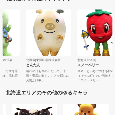
（株式会...
北海道|東洋印刷株式会社
北海道|比布町
ぱ
とんたん
スノーベリー
に乗って大海原
晴れの日も嵐の日だって、十
スキーといちごのまち比
がっぱ。流れ着
勝・帯広の楽しいことを探しに
（ぴっぷ町）のご当地キ
お出かけ中。...
「スノーベリー...
北海道エリアのその他のゆるキャラ