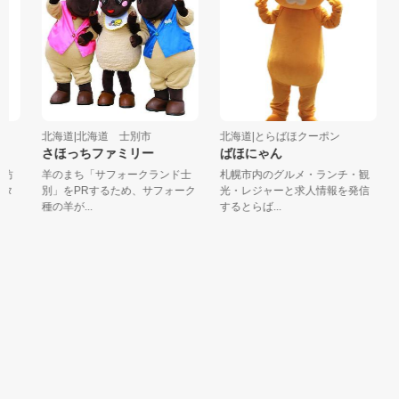
北海道|北海道 士別市
北海道|とらばほクーポン
さほっちファミリー
ばほにゃん
坊
羊のまち「サフォークランド士
札幌市内のグルメ・ランチ・観
タ
別」をPRするため、サフォーク
光・レジャーと求人情報を発信
警
種の羊が...
するとらば...
が