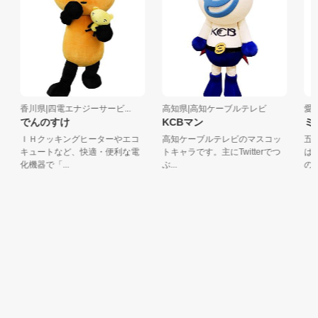
香川県|四電エナジーサービ...
高知県|高知ケーブルテレビ
愛媛
でんのすけ
KCBマン
ミカ
ＩＨクッキングヒーターやエコ
高知ケーブルテレビのマスコッ
五勇
キュートなど、快適・便利な電
トキャラです。主にTwitterでつ
は、
化機器で「...
ぶ...
のすけ