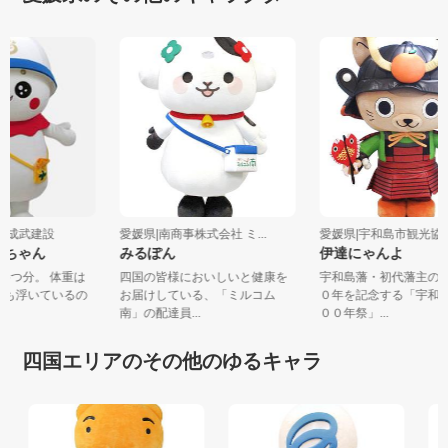
会社成武建設
愛媛県|南商事株式会社 ミ...
愛媛県|宇和島市観光
ぶちゃん
みるぽん
伊達にゃんよ
ん5つ分。 体重は
四国の皆様においしいと健康を
宇和島藩・初代藩主
いつも浮いているの
お届けしている、「ミルコム
０年を記念する「宇
南」の配達員...
００年祭」...
四国エリアのその他のゆるキャラ