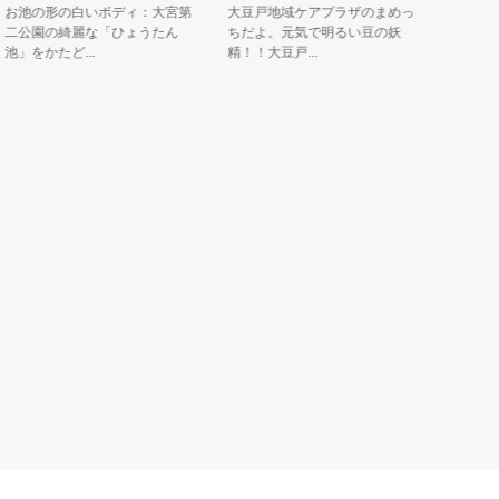
池の形の白いボディ：大宮第
大豆戸地域ケアプラザのまめっ
ケータイシ
公園の綺麗な「ひょうたん
ちだよ。元気で明るい豆の妖
キーのキャ
をかたど...
精！！大豆戸...
くん」出身..