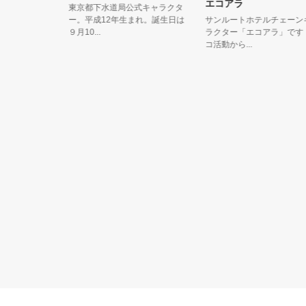
エコアラ
年記念の
東京都下水道局公式キャラクタ
ん」で
ー。平成12年生まれ。誕生日は
サンルートホテルチェーンキャ
９月10...
ラクター「エコアラ」です！エ
コ活動から...