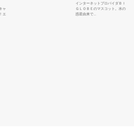
インターネットプロバイダＢＩ
お
ＧＬＯＢＥのマスコット。水の
二
惑星由来で...
池」