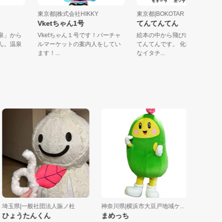
協会
東京都|株式会社HIKKY
東京都|BOKOTAR
Vketちゃん1号
てんてんてん
湯温泉」から
Vketちゃん１号です！バーチャ
絵本の中から飛び出した、
ちゃん。温泉
ルマーケットの案内人をしてい
てんてんです。 化けるのが
ます！...
なイタチ...
玉県|一般社団法人賑ノ杜
神奈川県|横浜市大豆戸地域ケ...
埼玉県|も
ょうたんくん
まめっち
もしもん