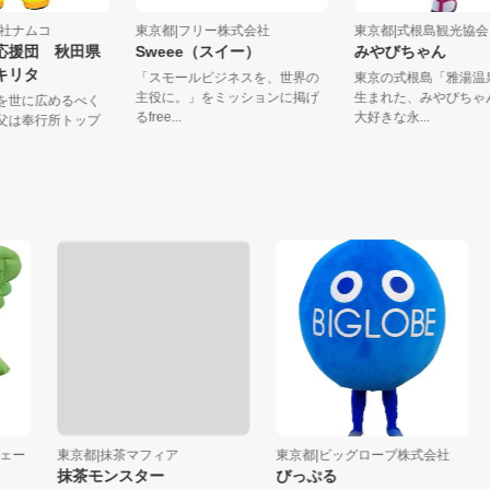
株式会社ナムコ
東京都|フリー株式会社
東京都|式根島観光
ャラ応援団 秋田県
Sweee（スイー）
みやびちゃん
員 キリタ
「スモールビジネスを、世界の
東京の式根島「雅
主役に。」をミッションに掲げ
生まれた、みやび
ポ鍋を世に広めるべく
るfree...
大好きな永...
中。父は奉行所トップ
..
東京都|抹茶マフィア
東京都|ビッグローブ株式会社
埼
抹茶モンスター
びっぷる
ひ