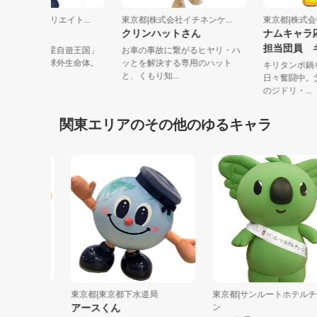
東京都|スペースクリエイト...
東京都|株式会社イチネンケ...
東京都|
じっぴー
クリンハットさん
ナムキ
担当団
その正体は「小惑星自遊王国」
お車の事故に繋がるヒヤリ・ハ
からやってきた地球外生命体。
ッとを解決する専用のハット
キリタン
身長は50...
と、くもり知...
日々奮闘
のジドリ・.
関東エリアのその他のゆるキャラ
キャラ
東京都|東京都下水道局
東京都|サンルートホテルチェー
アースくん
ン