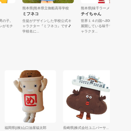
実連
熊本県|熊本県立御船高等学校
熊本県|味千ラーメンチェー..
ミフネコ
チイちゃん
身の男の子。
生徒がデザインした学校公式キ
世界１４の国へ800店舗以
コポンがモチ
ャラクター『ミフネコ』です🎵
展開している味千ラーメン
学校名に...
ャラクタ...
福岡県|(株)山口油屋福太郎
長崎県|株式会社ユニバーサ...
佐賀県|