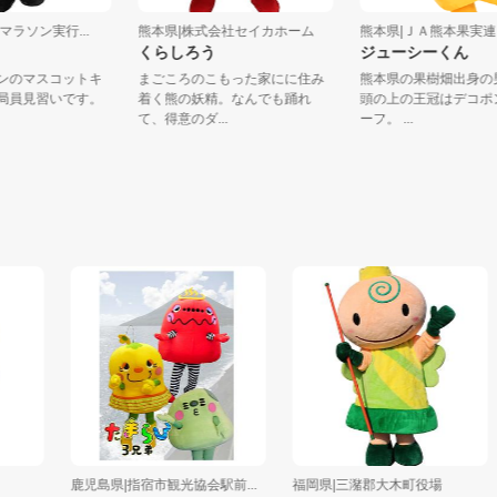
本城マラソン実行...
熊本県|株式会社セイカホーム
熊本県|ＪＡ熊本果
ま
くらしろう
ジューシーくん
ラソンのマスコットキ
まごころのこもった家にに住み
熊本県の果樹畑出
事務局員見習いです。
着く熊の妖精。なんでも踊れ
頭の上の王冠はデ
..
て、得意のダ...
ーフ。 ...
鹿児島県|指宿市観光協会駅前...
福岡県|三潴郡大木町役場