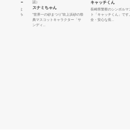
ゆめっぴー
認）
キャッチくん
スナミちゃん
っぴーだよ
長崎県警察のシンボルマスコ
ベントでみ
“世界一の砂まつり”吹上浜砂の祭
ト「キャッチくん」です。安
典マスコットキャラクター「サ
全・安心な長...
ンディ...