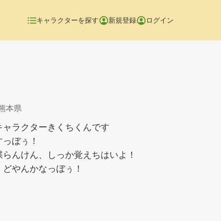
キャラクターを探す
新規登録
ログイン
 熊本県
キャラクターきくちくんです
すっぼぅ！
喋らんけん、しっか覚えちはいよ！
、どやんかなっぼぅ！