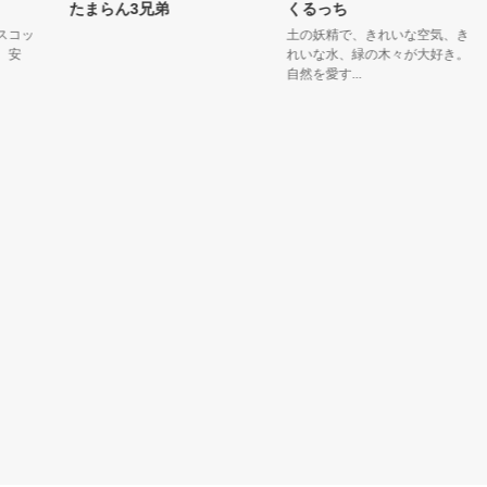
たまらん3兄弟
くるっち
ッ
土の妖精で、きれいな空気、き
れいな水、緑の木々が大好き。
自然を愛す...