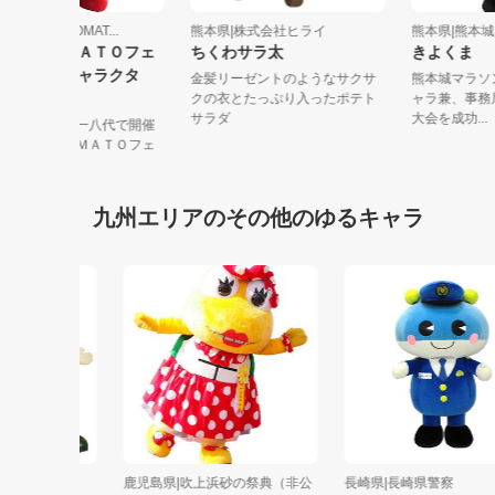
熊本県|やつしろTOMAT...
熊本県|株式会社ヒライ
熊本県|熊
やつしろＴＯＭＡＴＯフェ
ちくわサラ太
きよく
スタイメージキャラクタ
金髪リーゼントのようなサクサ
熊本城マ
ー とまピン
クの衣とたっぷり入ったポテト
ャラ兼、
サラダ
大会を成功.
冬トマト生産日本一八代で開催
の「やつしろＴＯＭＡＴＯフェ
スタ」のイ...
九州エリアのその他のゆるキャラ
鹿児島県|吹上浜砂の祭典（非公
長崎県|長崎県警察