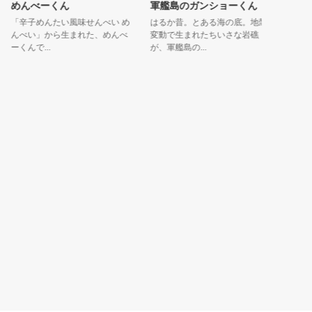
めんべーくん
軍艦島のガンショーくん
有明ガ
「辛子めんたい風味せんべい め
はるか昔。とある海の底。地殻
オイは佐
んべい」から生まれた、めんべ
変動で生まれたちいさな岩礁
ゴロウ型
ーくんで...
が、軍艦島の...
ウ」ガタァ.