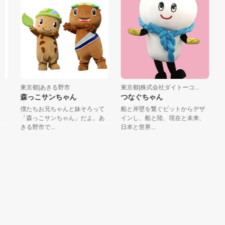
東京都|あきる野市
東京都|株式会社ダイトーコ...
東
森っこサンちゃん
つなぐちゃん
ナ
担
僕たちお兄ちゃんと妹そろって
船と岸壁を繋ぐビットからデザ
ン
「森っこサンちゃん」だよ。あ
インし、船と陸、現在と未来、
きる野市で...
日本と世界...
け
美
エ
と、