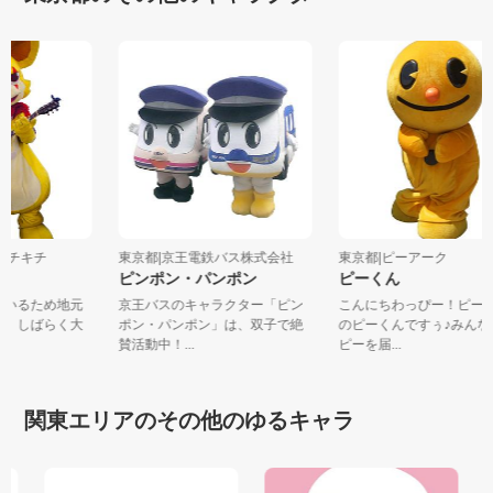
下マチキチ
東京都|京王電鉄バス株式会社
東京都|ピーアーク
ピンポン・パンポン
ピーくん
似ているため地元
京王バスのキャラクター「ピン
こんにちわっぴー！ピ
され、しばらく大
ポン・パンポン」は、双子で絶
のピーくんですぅ♪みん
賛活動中！...
ピーを届...
関東エリアのその他のゆるキャラ