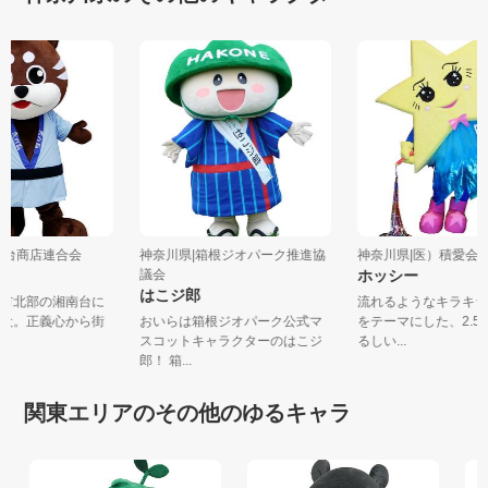
湘南台商店連合会
神奈川県|箱根ジオパーク推進協
神奈川県|医）積愛会 
議会
ホッシー
はこジ郎
沢市北部の湘南台に
流れるようなキラキ
番犬。正義心から街
おいらは箱根ジオパーク公式マ
をテーマにした、2.
.
スコットキャラクターのはこジ
るしい...
郎！ 箱...
関東エリアのその他のゆるキャラ