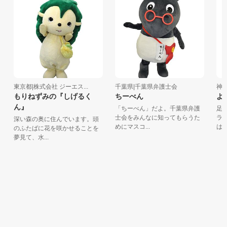
東京都|株式会社 ジーエス...
千葉県|千葉県弁護士会
神奈
もりねずみの『しげるく
ちーべん
よい
ん』
「ちーべん」だよ。千葉県弁護
足柄
士会をみんなに知ってもらうた
ラク
深い森の奥に住んでいます。頭
めにマスコ...
は毎日
のふたばに花を咲かせることを
夢見て、水...