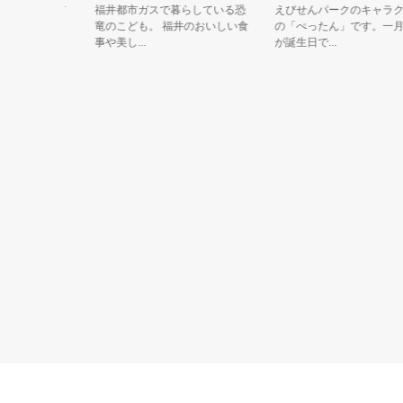
、長岡市
福井都市ガスで暮らしている恐
えびせんパークのキャラクタ
トです。
竜のこども。 福井のおいしい食
の「ぺったん」です。一月一
事や美し...
が誕生日で...