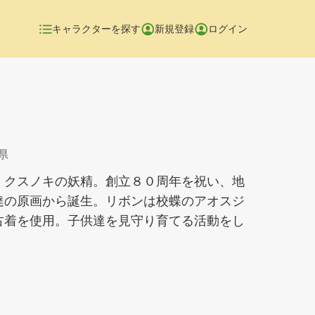
キャラクターを探す
新規登録
ログイン
県
、クスノキの妖精。創立８０周年を祝い、地
達の原画から誕生。リボンは校蝶のアオスジ
古着を使用。子供達を見守り育てる活動をし