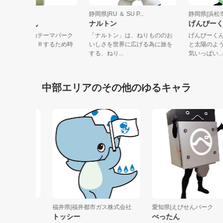
静岡県|御殿場市
静岡県|RU ＆ SU P...
静岡県|
じゅくうちゃん
ナルトン
げんぴ
御殿場市の富士山テーマパーク
「ナルトン」は、ねりもののお
げんぴ
「樹空の森」をＰＲするため時
いしさを世界に広げる為に旅を
と太陽
空を超えて...
する、ねり...
気いっぱい
中部エリアのその他のゆるキャラ
ふる...
福井県|福井都市ガス株式会社
愛知県|えびせんパーク
トッシー
ぺったん