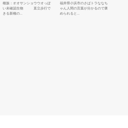
族：オオサンショウウオっぽ
福井県小浜市のさばトラななち
岐阜県多治
い未確認生物 直立歩行で
ゃん人間の言葉が分かるので褒
校下の高社
る新種の...
められると...
は「夢の種..