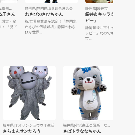
ーム掛川...
静岡県|静岡県山葵組合連合会
静岡県|袋井市
芽ツム子さん
わさびのさびちゃん
袋井市キャラクター「
ピー」
正直・誠実・変
祝 世界農業遺産認定！「静岡水
ゼリフ： 「見て
わさびの伝統栽培」静岡のわさ
静岡県袋井市キャラクタ
びが世界...
ッピー」なのですo(・θ・)
市...
阜県|オオサンショウウオ生活
福井県|小浜商工会議所 な...
岐阜県|岐阜
さらまんサンたろう
さばトラななちゃん
友だちヤ