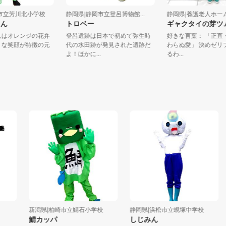
浜松市立芳川北小学校
静岡県|静岡市立登呂博物館...
静岡県|養護老人ホ
ーくん
トロベー
ギャクタイの
ーくんはオレンジの花弁
登呂遺跡は日本で初めて弥生時
好きな言葉： 「
のような笑顔が特徴の元
代の水田跡が発見された遺跡だ
わらぬ愛」 決め
...
よ！ほかに...
るわ...
新潟県|柏崎市立鯖石小学校
静岡県|浜松市立蜆塚中学校
岐
鯖カッパ
しじみん