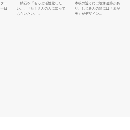
ー
鯖石を「もっと活性化した
本校の近くには蜆塚遺跡があ
種
日
い。」「たくさんの人に知って
り、しじみんの額には「まが
もらいたい。...
玉」がデザイン...
き