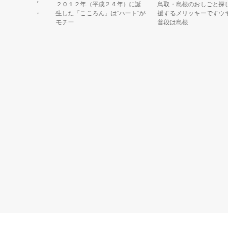
ミ」の帽子
２０１２年（平成２４年）に誕
鳥取・島根のおしごと探しを
精】だニャ
生した「こころん」は“ハート”が
援するメリッキーですウキッ
モチー...
普段は島根...