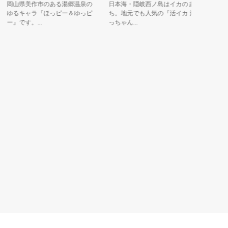
岡山県美作市のある湯郷温泉の
日本海・隠岐西ノ島はイカのま
ゆるキャラ『ほっピー＆ゆっピ
ち。地元でも人気の『活イカ 活
』です。...
っちゃん...