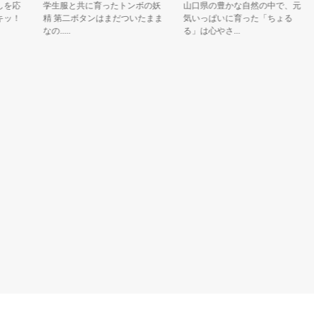
応
学生服と共に育ったトンボの妖
山口県の豊かな自然の中で、元
！
精 第二ボタンはまだついたまま
気いっぱいに育った「ちょる
なの.....
る」は心やさ...
ー