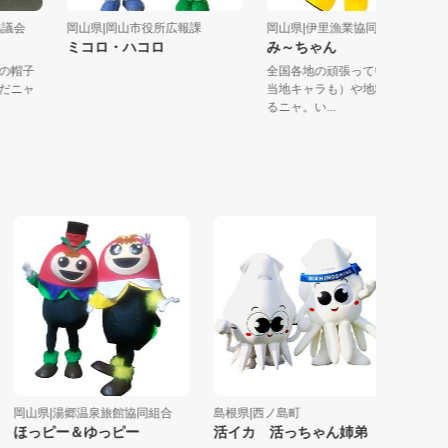
福祉協議会
岡山県|岡山市役所広報課
岡山県|伊里漁業協同組合
ミコロ・ハコロ
み～ちゃん
ミ」の帽子
全国各地の頑張っている人（
精】だニャ
当地キャラも）や地域を応援
るニャ。い...
山県|湯郷温泉旅館協同組合
島根県|西ノ島町
山口県|湯
ほっピー＆ゆっピー
活イカ 活っちゃん姉弟
ゆう太く