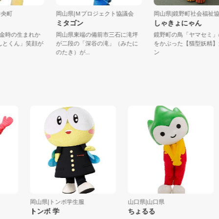
山県勝央町
岡山県|Ｍプロジェクト協議会
岡山県|鏡野町社会
ん
ミタゴン
しゃきょにゃん
坂田金時の生まれか
岡山県東端の備前市三石に滝坪
鏡野町の鳥「ヤマセ
)の「きんとくん」笑顔が
が二段の「深谷の滝」（みたに
をかぶった【猫型妖
のたき）が...
ン
岡山県|トンボ学生服
山口県|山口県
岡
トンボ 学
ちょるる