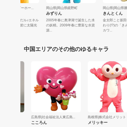
山県|日本エネルギーホー...
岡山県|岡山県鏡野町
岡山県|岡
エネルちゃん
みずりん
きんとく
んにちは！エネルだル♪エネル
2005年春に奥津湖で誕生した水
金太郎こと
仕事は、世界中の皆に太陽光
の妖精。2009年春に豊富な水資
わり(!?
可能性...
源...
カワ...
中国エリアのその他のゆるキャラ
祉協議会
広島県|社会福祉法人東広島...
島根県|株式会社メリット
こころん
メリッキー