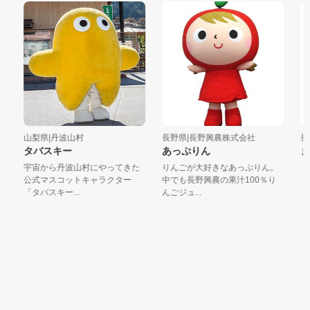
山梨県|丹波山村
長野県|長野興農株式会社
長野
タバスキー
あっぷりん
ま
宇宙から丹波山村にやってきた
りんごが大好きなあっぷりん。
公式マスコットキャラクター
中でも長野興農の果汁100％り
「タバスキー...
んごジュ...