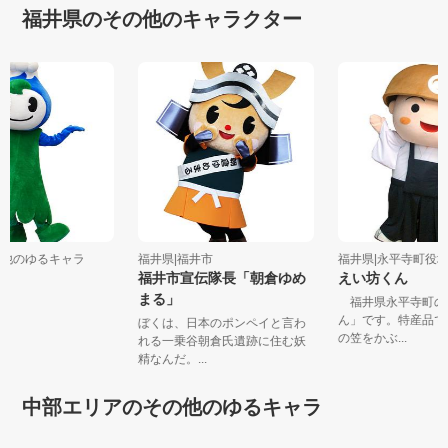
福井県のその他のキャラクター
その他のゆるキャラ
福井県|福井市
福井県|永平寺町役
ん
福井市宣伝隊長「朝倉ゆめ
えい坊くん
まる」
福井県永平寺町
ん」です。特産品
ぼくは、日本のポンペイと言わ
の笠をかぶ...
れる一乗谷朝倉氏遺跡に住む妖
精なんだ。...
中部エリアのその他のゆるキャラ