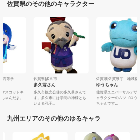
佐賀県のその他のキャラクター
国高等学...
佐賀県|多久市
佐賀県|佐賀県庁 地域
ん
多久翁さん
ゆうちゃん
総文マスコットキ
多久市観光公使の多久翁さんで
佐賀県ユニバーサルデ
さぎちゃんだよ。
す。多久市には学問の神様とも
ャラクターのムツゴロ
いえる孔子...
ちゃんです...
九州エリアのその他のゆるキャラ