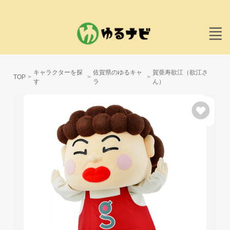
キャラクターを探
佐賀県のゆるキャ
賀亜寿欲江（欲江さ
TOP
す
ラ
ん）