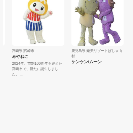
宮崎県|宮崎市
鹿児島県|奄美リゾートばしゃ山
鹿
みやねこ
村
ポ
ケンケン/ムーン
2024年、市制100周年を迎えた
鹿
宮崎市で、新たに誕生しまし
コ
た。 ...
ニー