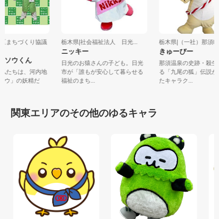
内地区まちづくり協議
栃木県|社会福祉法人 日光...
栃木県|（一社）那
ニッキー
きゅーびー
ん＆ソウくん
日光のお猿さんの子ども。日光
那須温泉の史跡・殺
。 私たちは、河内地
市が「誰もが安心して暮らせる
る「九尾の狐」伝説
ギソウ」の妖精だ
福祉のまち...
たキャラク...
関東エリアのその他のゆるキャラ