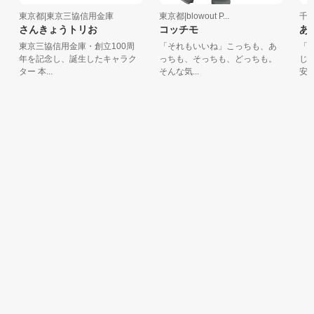
東京都|東京三協信用金庫
東京都|blowout P...
千葉
さんきょうトリお
コッチモ
あっ
東京三協信用金庫・創立100周
「それもいいね」こっちも、あ
「あ
年を記念し、誕生したキャラク
っちも、そっちも、どっちも。
じり
ター 本...
そんな気...
安の伝