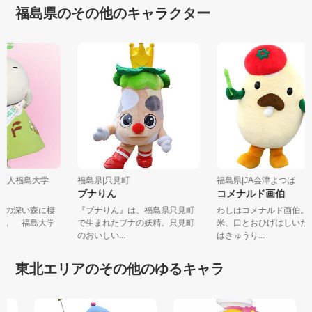
福島県のその他のキャラクター
学法人福島大学
福島県|只見町
福島県|JA会津よつば
ん
ブナりん
コメナルド画伯
高地の深い森に棲
『ブナりん』は、福島県只見町
わしはコメナルド画伯
妖精。 福島大学
で生まれたブナの妖精。只見町
米、口とおひげはしい
のおいしい...
はきゅうり...
東北エリアのその他のゆるキャラ