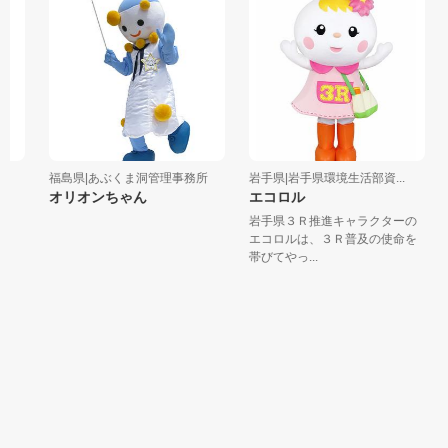
福島県|あぶくま洞管理事務所
岩手県|岩手県環境生活部資...
オリオンちゃん
エコロル
岩手県３Ｒ推進キャラクターの
』
エコロルは、３Ｒ普及の使命を
帯びてやっ...
両