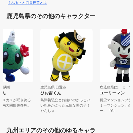
？ふるさと応援投票とは
鹿児島県のその他のキャラクター
|南大隅町
鹿児島県|日置市
鹿児島県|ユーミ
ちゃん
ひお吉くん
ユーミーマン
イビスカスが咲き誇る
島津義弘公とお揃いのかっこい
賃貸マンションブ
端・南大隅町佐多岬。
い兜をかぶった元気な男の子！
ミーマンション」
..
やんちゃ...
ー。「Yo...
九州エリアのその他のゆるキャラ