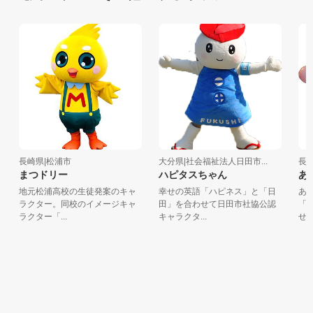
長崎県|松浦市
大分県|社会福祉法人日田市...
長崎
まつドリー
ハピタスちゃん
あい
地元松浦高校の生徒発案のキャ
幸せの英語「ハピネス」と「日
あい
ラクター。同校のイメージキャ
田」を合わせて日田市社協公認
「愛
ラクター「...
キャラクタ...
せをお