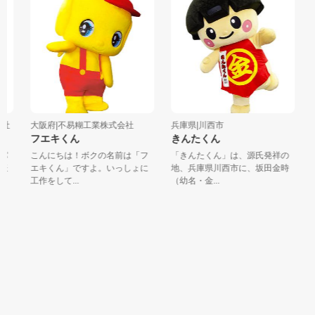
社
大阪府|不易糊工業株式会社
兵庫県|川西市
和
フエキくん
きんたくん
新
め
パ
こんにちは！ボクの名前は「フ
「きんたくん」は、源氏発祥の
妖
エキくん」ですよ。いっしょに
地、兵庫県川西市に、坂田金時
め
工作をして...
（幼名・金...
飯
理