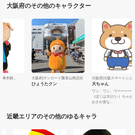
大阪府のその他のキャラクター
(東本願...
大阪府|サンロード瓢箪山商店街
大阪府|大阪スマートシニア
ひょうたクン
大ちゃん
ワン、ワン、ワーーーー
（ぼくは大(だい）ちゃん
おさか楽な...
近畿エリアのその他のゆるキャラ