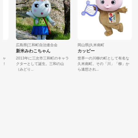
広島県|三和町自治連合会
岡山県|久米南町
新米みわこちゃん
カッピー
ャ
2013年に三次市三和町のキャラ
世界一の川柳の町として有名な
！
クターとして誕生。三和の山
久米南町。その「川」「柳」か
（みどり...
ら連想され...