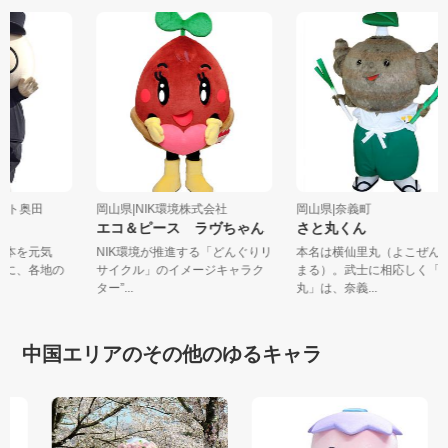
ィット奥田
岡山県|NIK環境株式会社
岡山県|奈義町
エコ＆ピース ラヴちゃん
さと丸くん
で日本を元気
NIK環境が推進する「どんぐりリ
本名は横仙里丸（よこぜ
トーに、各地の
サイクル」のイメージキャラク
まる）。武士に相応しく
ター”...
丸」は、奈義...
中国エリアのその他のゆるキャラ