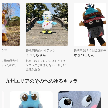
ホワクマ
長崎県|長菱ハイテック
長崎県|第１０回全国和牛能
てっくちゃん
かさべこくん
ている長崎県大村
初めてのチャレンジはドキドキ
てもらうために、
ワクワクが止まらない！新しい
発見がある...
九州エリアのその他のゆるキャラ