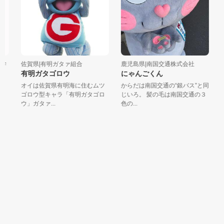
学
佐賀県|有明ガタァ組合
鹿児島県|南国交通株式会社
鹿
有明ガタゴロウ
にゃんごくん
本
リ
オイは佐賀県有明海に住むムツ
からだは南国交通の“銀バス”と同
ゴロウ型キャラ「有明ガタゴロ
じいろ。 髪の毛は南国交通の３
お
ウ」ガタァ...
色の...
ン
し