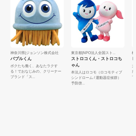
神奈川県|ジョンソン株式会社
東京都|NPO法人全国スト...
栃木
バブルくん
ストロコくん・ストロコち
し
ゃん
ボクたち働く、あなたラクす
大島
る！でおなじみの、クリーナー
た地
本法人はロコモ（ロコモティブ
ブランド「ス...
です
シンドローム / 運動器症候群）
予防啓...