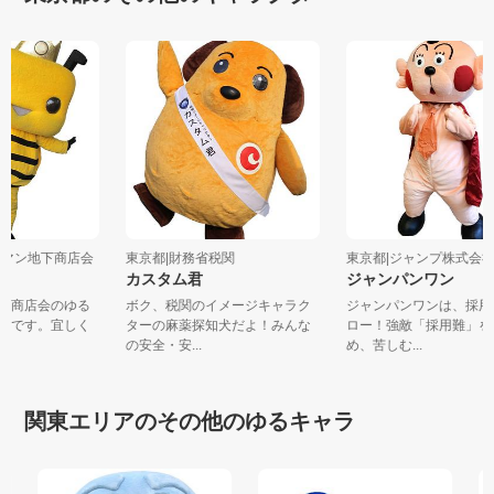
子ロマン地下商店会
東京都|財務省税関
東京都|ジャンプ株式
カスタム君
ジャンパンワン
地下商店会のゆる
ボク、税関のイメージキャラク
ジャンパンワンは、採
カ君です。宜しく
ターの麻薬探知犬だよ！みんな
ロー！強敵「採用難」
の安全・安...
め、苦しむ...
関東エリアのその他のゆるキャラ