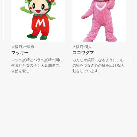
大阪府|松原市
大阪府|個人
奈
マッキー
ココワグマ
奈
マツの妖精とバラの妖精の間に
みんなが笑顔になるように、心
父
生まれた女の子！天真爛漫で、
の輪をつなぎ心の輪を広げる活
ト
自然を愛し...
動をしています。
コ」