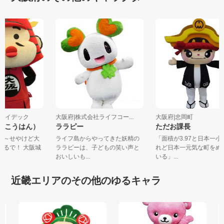
会社エイデック
大阪府|株式会社ライフコー...
大阪府|忠岡町
たいこうはん）
ララピー
ただお課長
やで～せやけど大
ライフ島からやってきた妖精の
「面積が3.97と日本一
とおるで！ 大阪城
ララピーは、子どもの笑い声と
れど日本一元気な町を
おいしいも...
いる」...
近畿エリアのその他のゆるキャラ