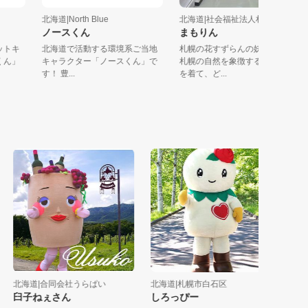
会
北海道|North Blue
北海道|社会福祉法人札幌市...
ノースくん
まもりん
スコットキ
北海道で活動する環境系ご当地
札幌の花すずらんの妖精まも
ッチくん」
キャラクター「ノースくん」で
札幌の自然を象徴する緑色の
す！ 豊...
を着て、ど...
北海道|合同会社うらぱい
北海道|札幌市白石区
北海道|ク
臼子ねぇさん
しろっぴー
ラビッ