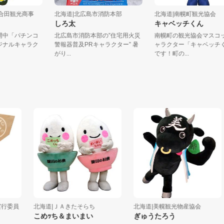
式会社合田観光商事
北海道|北広島市消防本部
北海道|南幌町観光協
な
しろ太
キャベッチくん
で展開中「パチンコ
北広島市消防本部の”住宅用火災
南幌町の観光協会マ
オリジナルキャラク
警報器普及PRキャラクター” 暑
ャラクター「キャベ
がり...
です！町の...
委員
北海道|ＪＡきたそらち
北海道|美幌観光物産協会
こめｯち＆まいまい
ぎゅうたろう