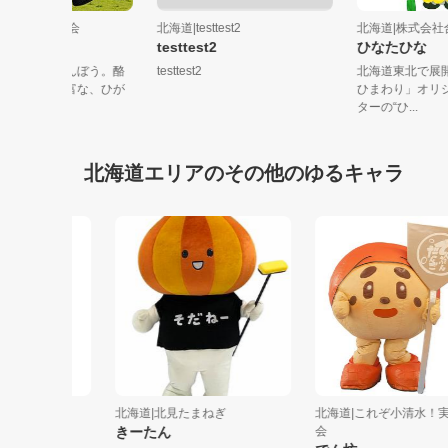
海道|別海町観光協会
北海道|testtest2
北海道|株
海りょウシくん
testtest2
ひなたひ
シで漁師のくいしんぼう。酪
testtest2
北海道東北
日本一＆海の幸豊富な、ひが
ひまわり」
海道の...
ターの“ひ...
北海道エリアのその他のゆるキャラ
ィー...
北海道|北見たまねぎ
北海道|これぞ小清水！実行
きーたん
会