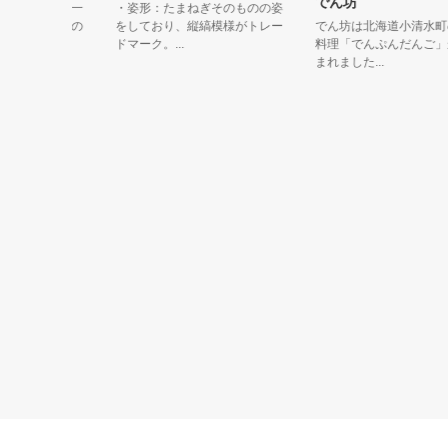
でん坊
穫量日本一
・姿形：たまねぎそのものの姿
ちょう）の
をしており、縦縞模様がトレー
でん坊は北海道小清水町の郷
ドマーク。...
料理「でんぷんだんご」から
まれました...