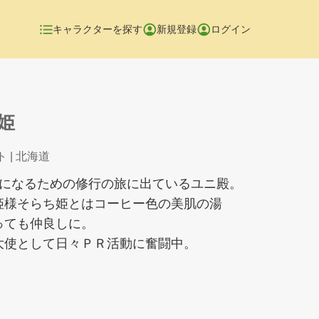
キャラクターを探す
新規登録
ログイン
姫
ト
| 北海道
様になるための修行の旅に出ているユニ殿。
姫様そらち姫とはコーヒー色の美肌の湯
っても仲良しに。
大使として日々ＰＲ活動に奮闘中。