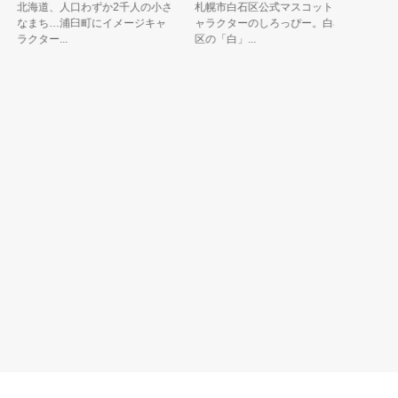
北海道、人口わずか2千人の小さ
札幌市白石区公式マスコットキ
北海道を
なまち…浦臼町にイメージキャ
ャラクターのしろっぴー。白石
ユキネ」
ラクター...
区の「白」...
ミク」のペ.