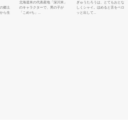
北海道米の代表産地「深川米」
ぎゅうたろうは、とてもおとな
土
のキャラクターで、男の子が
しくシャイ。ほめると舌をペロ
生
「こめｯち」...
ッと出して...