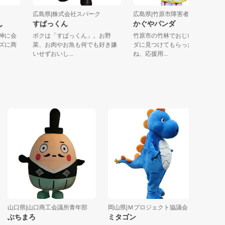
商店街
広島県|株式会社スパーク
広島県|竹原市障害者自立支...
ゃん
すぱっくん
かぐやパンダ
金持神に会
ボクは「すぱっくん」。お野
竹原市の竹林でおじいさんパ
レーズに商
菜、お肉やお魚も何でも好き嫌
ダに見つけてもらったよ。あ
いせずおいし...
ね、応援用...
山口県|山口商工会議所青年部
岡山県|Ｍプロジェクト協議会
山口県|（
ぶちまろ
ミタゴン
まるキ