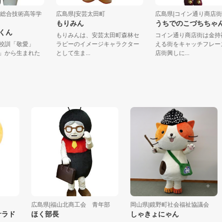
島県立総合技術高等学
広島県|安芸太田町
広島県|コイン通り
もりみん
うちでのこづちち
ゾウくん
もりみんは、安芸太田町森林セ
コイン通り商店街は
校の校訓「敬愛」
ラピーのイメージキャラクター
える街をキャッチフ
飛翔」から生まれた
として生ま...
店街興しに...
..
広島県|福山北商工会 青年部
岡山県|鏡野町社会福祉協議会
ド
ほく部長
しゃきょにゃん