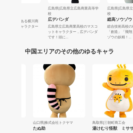
島県|横川商店街
広島県|広島県立広島商業高等学
広島県|広
マトン
校
校
広デパンダ
総高ソウ
島県広島市西区にある横川商
街のマスコットキャラクター
広島県立広島商業高校のマスコ
総合技術高
トマトン...
ットキャラクター，広デパンダ
「創造」「
です！頭に...
ゾウの妖精！.
中国エリアのその他のゆるキャラ
市圏協議会
山口県|株式会社トクヤマ
鳥取県|三朝町商工会
はっしー
たぬ助
湯けむり怪獣 ミササラ