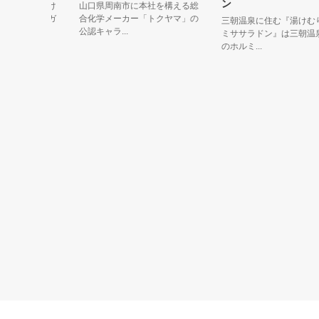
ン
じの前かけ
山口県周南市に本社を構える総
色のタテガ
合化学メーカー「トクヤマ」の
三朝温泉に住む『湯けむり怪
公認キャラ...
ミササラドン』は三朝温泉特
のホルミ...