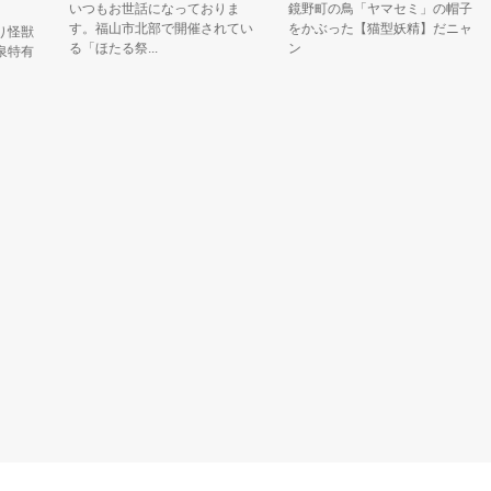
いつもお世話になっておりま
鏡野町の鳥「ヤマセミ」の帽子
す。福山市北部で開催されてい
をかぶった【猫型妖精】だニャ
獣
る「ほたる祭...
ン
ろ
有