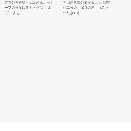
大内のお殿様と伝説の狐がモチ
岡山県東端の備前市三石に滝坪
「まるキ
ーフの雅なゆるキャラ”ぶちま
が二段の「深谷の滝」（みたに
のに目が
”。まぁ...
のたき）が...
事の言う事.