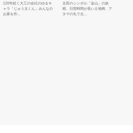
20年続く大工の会社のゆるキ
太田のシンボル「金山」の妖
豊洲商店街
ラ「じゅう太くん」みんなの
精。日照時間が長い土地柄、ア
クターの「
家を作...
タマの丸で太...
す。名前の由