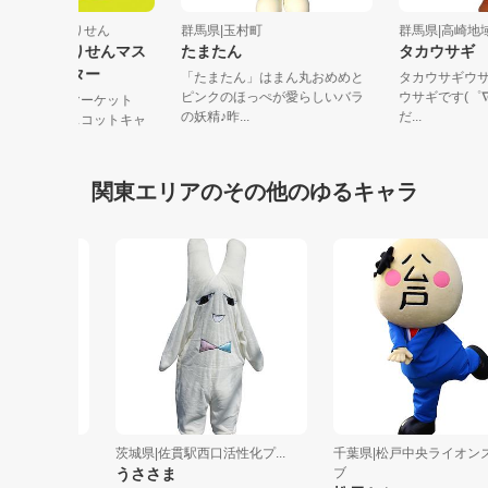
群馬県|株式会社とりせん
群馬県|玉村町
群馬県|高崎
ハートりん とりせんマス
たまたん
タカウサ
コットキャラクター
「たまたん」はまん丸おめめと
タカウサギ
ピンクのほっぺが愛らしいバラ
ウサギです
北関東のスーパーマーケット
の妖精♪昨...
だ...
「とりせん」のマスコットキャ
クターです...
関東エリアのその他のゆるキャラ
本...
茨城県|佐貫駅西口活性化プ...
千葉県|松戸中央ライオンズク
うささま
ブ