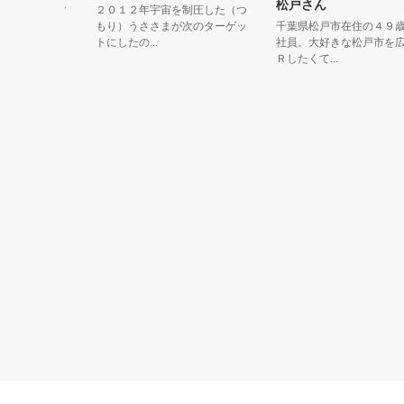
松戸さん
団の公式マ
２０１２年宇宙を制圧した（つ
ー「もっ
もり）うささまが次のターゲッ
千葉県松戸市在住の４９歳・
トにしたの...
社員。大好きな松戸市を広く
Ｒしたくて...