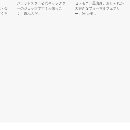
ジェットスター公式キャラクタ
セレモニー星出身、おしゃれが
1
会
ーのジェッ太です！人懐っこ
大好きなフォーマルフェアリ
ャ
Ｐ
く、遊ぶのだ...
ー。(セレモ...
お