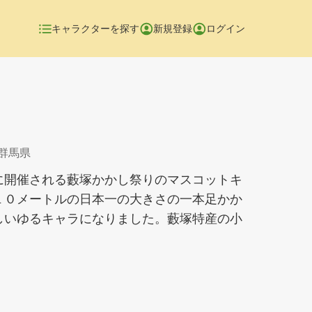
キャラクターを探す
新規登録
ログイン
 群馬県
に開催される藪塚かかし祭りのマスコットキ
１０メートルの日本一の大きさの一本足かか
しいゆるキャラになりました。藪塚特産の小