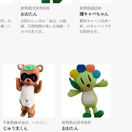
群馬県|太田市役所
群馬県|嬬恋村
おおたん
嬬キャベちゃん
平旧宅」の
太田のシンボル「金山」の妖
夏秋キャベツ日本一の村「
村の桑畑（く
精。日照時間が長い土地柄、ア
村」のキャベツです。嬬恋
タマの丸で太...
伝部長を任...
葉県|株式会社 ハウジン...
群馬県|太田市役所
東京都|豊
じゅう太くん
おおたん
まがりま