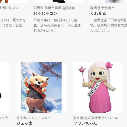
地域活性化プロ...
群馬県|前橋市農業協同組合...
群馬県|伊勢崎市
ギ
じゃじゃゴン
くわまる
ウサ(≧∇≦) 鷹ですが
平成６年に一般応募により誕
世界遺産「田島弥
(゜∇゜)まだ非公認
生。当時の応募者は「何が生ま
地、伊勢崎市境島
れるかわから...
わばたけ）...
ラ
東京都|ジェットスター
東京都|株式会社東京ソワール
千
ジェッ太
ソワレちゃん