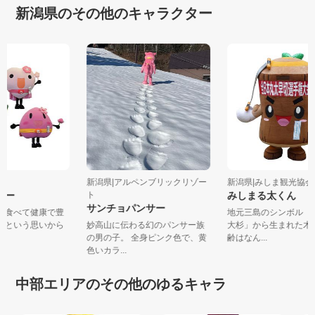
新潟県のその他のキャラクター
町
新潟県|アルペンブリックリゾー
新潟県|みしま観光協
ジャー
ト
みしまる太くん
サンチョパンサー
材を食べて健康で豊
地元三島のシンボル
！」という思いから
妙高山に伝わる幻のパンサー族
大杉」から生まれた
.
の男の子。 全身ピンク色で、黄
齢はなん...
色いカラ...
中部エリアのその他のゆるキャラ