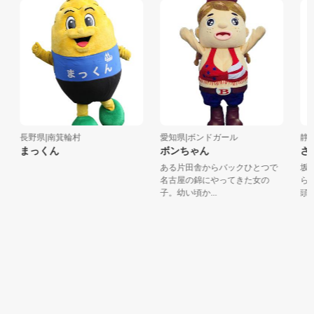
長野県|南箕輪村
愛知県|ボンドガール
静岡県
まっくん
ボンちゃん
さか
ある片田舎からバックひとつで
坂部
名古屋の錦にやってきた女の
らや
子。幼い頃か...
頭、レ