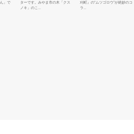
」で
ターです。みやま市の木「クス
刈町』の“ムツゴロウ”が絶妙のコ
ノキ」のこ...
ラ...