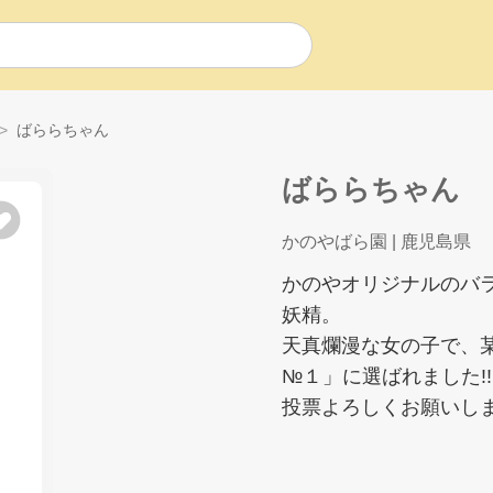
ばららちゃん
ばららちゃん
かのやばら園
| 鹿児島県
かのやオリジナルのバ
妖精。
天真爛漫な女の子で、
№１」に選ばれました!!
投票よろしくお願いしま