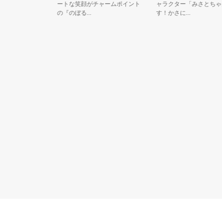
ンビ。
ートな笑顔がチャームポイント
ャラクター「みさとちゃん
の『のぼる...
す！かさに...