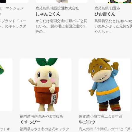
ユーミーマンション
鹿児島県|南国交通株式会社
鹿児島県|日置市
マン
にゃんごくん
ひお吉くん
ションブランド「ユー
からだは南国交通の“銀バス”と同
島津義弘公とお揃
ション」のキャラクタ
じいろ。 髪の毛は南国交通の３
い兜をかぶった元
.
色の...
やんちゃ...
福岡県|福岡県みやま市役所
佐賀県|小城市商工会青年部
くすっぴー
牛ゴロウ
トキ
福岡県みやま市の公式キャラク
商人の街『牛津町』の“牛”と『芦