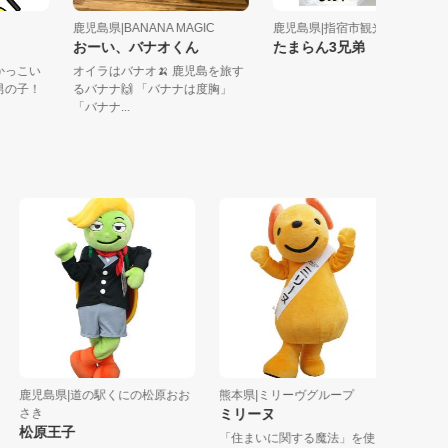
鹿児島県|BANANA MAGIC
鹿児島県|指宿市観光協会駅前.
おーい、バナオくん
たまらん3兄弟
いのかっこい
オイラはバナオ🍌 鹿児島を旅す
気な男の子！
るバナナ🙌 「バナナは度胸」
「バナナ...
鹿児島県|道の駅くにの松原おお
熊本県|ミリーヴグループ
長崎県|
さき
ミリーヌ
ホワク
松原王子
「住まいに関する魔法」を使え
お世話に