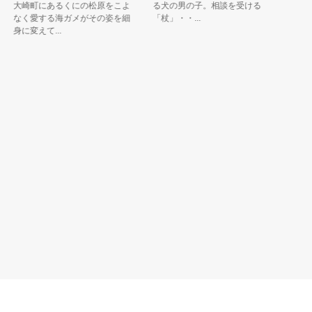
大崎町にあるくにの松原をこよ
る犬の男の子。相談を受けると
市を広く
なく愛する海ガメがその姿を細
「杖」・・...
色んな所に
身に変えて...