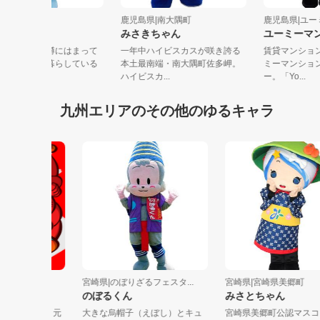
鹿児島県|垂水市
鹿児島県|南大隅町
鹿児島県|
たるたる
みさきちゃん
ユーミー
ある日、うっかり樽にはまって
一年中ハイビスカスが咲き誇る
賃貸マン
しまい、そのまま暮らしている
本土最南端・南大隅町佐多岬。
ミーマン
の妖精で...
ハイビスカ...
ー。「Yo..
九州エリアのその他のゆるキャラ
宮崎県|のぼりざるフェスタ...
宮崎県|宮崎県美郷町
のぼるくん
みさとちゃん
じ🐶🐱 元
大きな烏帽子（えぼし）とキュ
宮崎県美郷町公認マスコッ