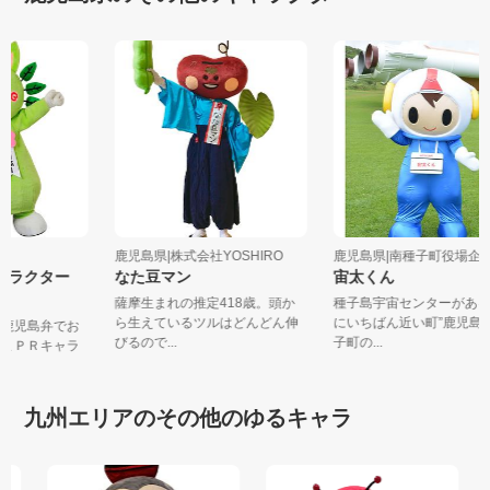
島県
鹿児島県|株式会社YOSHIRO
鹿児島県|南種子町役場
Rキャラクター
なた豆マン
宙太くん
薩摩生まれの推定418歳。頭か
種子島宇宙センターがあ
ら生えているツルはどんどん伸
にいちばん近い町”鹿児
（鹿児島弁でお
びるので...
子町の...
しまＰＲキャラ
九州エリアのその他のゆるキャラ