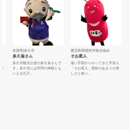
佐賀県|多久市
鹿児島県|曽於市観光協会
宮
多久翁さん
そお星人
こ
多久市観光公使の多久翁さんで
遠い宇宙からやってきた宇宙人
2
り
す。多久市には学問の神様とも
「そお星人」曽於のあまりの美
能
いえる孔子...
しさと食べ...
で日