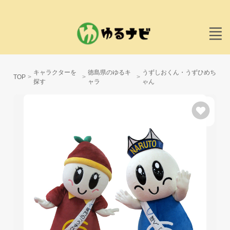
キャラクターを
徳島県のゆるキ
うずしおくん・うずひめち
TOP
探す
ャラ
ゃん