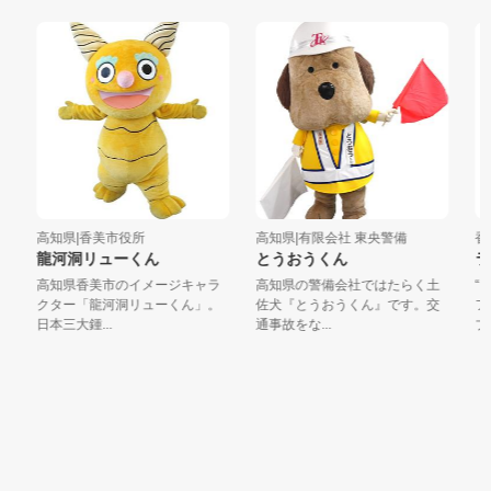
高知県|香美市役所
高知県|有限会社 東央警備
香川
龍河洞リューくん
とうおうくん
ラ
高知県香美市のイメージキャラ
高知県の警備会社ではたらく土
“ヨ
クター「龍河洞リューくん」。
佐犬『とうおうくん』です。交
フル
日本三大鍾...
通事故をな...
ブち.