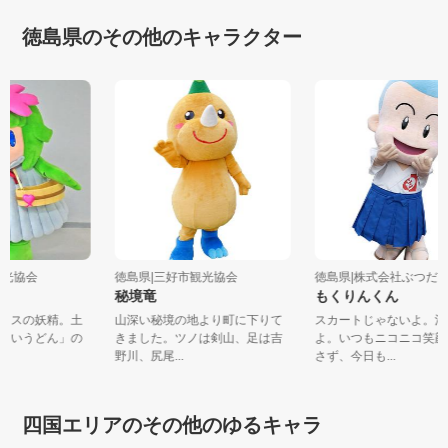
徳島県のその他のキャラクター
市観光協会
徳島県|三好市観光協会
徳島県|株式会社ぶつ
ん
秘境竜
もくりんくん
グイスの妖精。土
山深い秘境の地より町に下りて
スカートじゃないよ。
たらいうどん」の
きました。ツノは剣山、足は吉
よ。いつもニコニコ笑
野川、尻尾...
さず、今日も...
四国エリアのその他のゆるキャラ