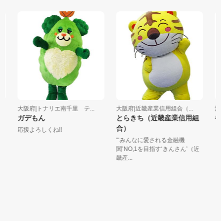
大阪府|トナリエ南千里 テ...
大阪府|近畿産業信用組合（...
滋賀
ガデもん
とらきち（近畿産業信用組
や
合）
応援よろしくね!!
"‘みんなに愛される金融機
関’NO,1を目指す‘きんさん’（近
畿産...