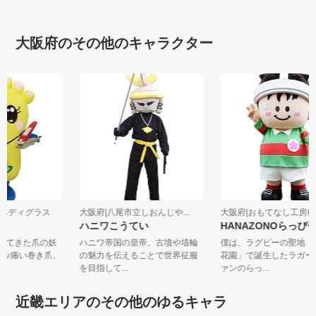
大阪府のその他のキャラクター
会社ペディグラス
大阪府|八尾市立しおんじや...
大阪府|おもてなし工房松
ハニワこうてい
HANAZONOらっ
やってきた爪の妖
ハニワ帝国の皇帝。古墳や埴輪
僕は、ラグビーの聖地
ん』♪痛い巻き爪、
の魅力を伝えることで世界征服
花園」で誕生したラガ
を目指して...
ァンのらっ...
近畿エリアのその他のゆるキャラ