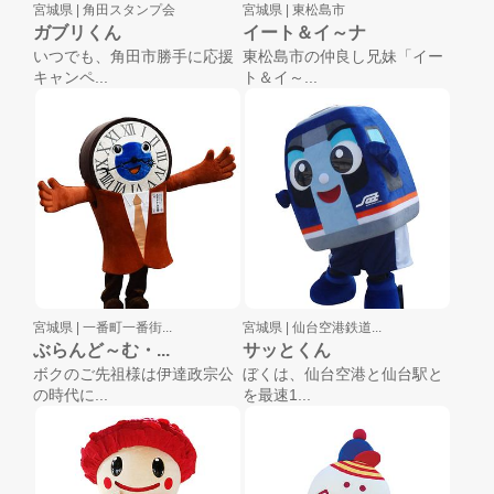
宮城県 |
角田スタンプ会
宮城県 |
東松島市
ガブリくん
イート＆イ～ナ
いつでも、角田市勝手に応援
東松島市の仲良し兄妹「イー
キャンペ...
ト＆イ～...
宮城県 |
一番町一番街...
宮城県 |
仙台空港鉄道...
ぶらんど～む・...
サッとくん
ボクのご先祖様は伊達政宗公
ぼくは、仙台空港と仙台駅と
の時代に...
を最速1...