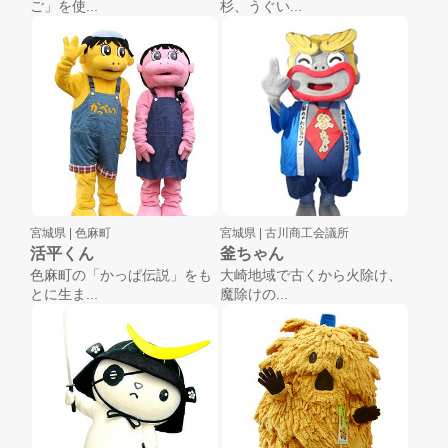
ご」を使...
杉、うぐい...
宮城県 |
色麻町
宮城県 |
古川商工会議所
活平くん
釜ちゃん
色麻町の「かっぱ伝説」をも
大崎地域で古くから火除け、
とに生ま...
魔除けの...