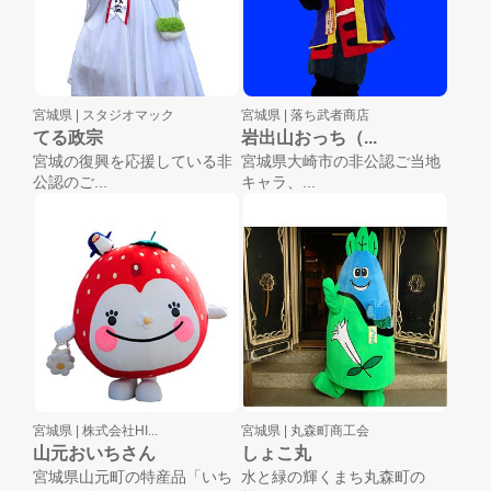
宮城県 |
スタジオマック
宮城県 |
落ち武者商店
てる政宗
岩出山おっち（...
宮城の復興を応援している非
宮城県大崎市の非公認ご当地
公認のご...
キャラ、...
宮城県 |
株式会社HI...
宮城県 |
丸森町商工会
山元おいちさん
しょこ丸
宮城県山元町の特産品「いち
水と緑の輝くまち丸森町の