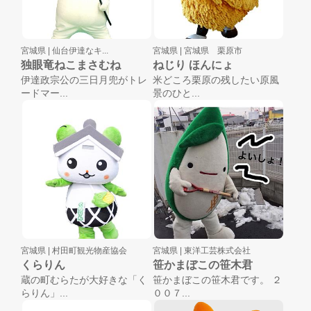
宮城県 |
仙台伊達なキ...
宮城県 |
宮城県 栗原市
独眼竜ねこまさむね
ねじり ほんにょ
伊達政宗公の三日月兜がトレ
米どころ栗原の残したい原風
ードマー...
景のひと...
宮城県 |
村田町観光物産協会
宮城県 |
東洋工芸株式会社
くらりん
笹かまぼこの笹木君
蔵の町むらたが大好きな「く
笹かまぼこの笹木君です。 ２
らりん」...
００７...