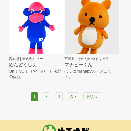
宮城県 |
株式会社ソー...
宮城県 |
その他のゆるキャラ
めんどくしぇ ...
マナビーくん
Oh！NO！（おーのー）東北
ぼくはmanabyのマスコッ
の仮設...
ト。「...
1
2
3
次 ›
最後 »