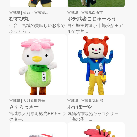
宮城県 |
仙台・宮城観...
宮城県 |
宮城県白石市
むすび丸
ポチ武者こじゅーろう
仙台・宮城の美味しいお米で
白石城主片倉小十郎公がモデ
ふっくら...
ルです片...
宮城県 |
大河原町観光...
宮城県 |
宮城県気仙沼...
さくらっきー
ホヤぼーや
宮城県大河原町観光RPキャラ
気仙沼市観光キャラクター
クター...
「海の子 ...