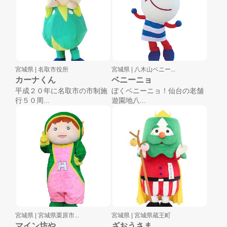
宮城県 |
名取市役所
宮城県 |
八木山ベニー...
カーナくん
ベニーニョ
平成２０年に名取市の市制施
ぼくベニーニョ！仙台の老舗
行５０周...
遊園地八...
宮城県 |
宮城県栗原市...
宮城県 |
宮城県蔵王町
マイン坊や
ざおうさま