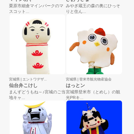
栗原市細倉マインパークのマ
みやぎ蔵王の森の奥にひっそ
スコット...
りと住ん...
宮城県 |
エントワデザ...
宮城県 |
登米市観光物産協会
仙台弁こけし
はっとン
まんずどうもね～♪宮城のご当
宮城県登米市（とめし）の観
地キャ...
光PRキ...