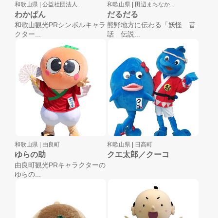
和歌山県 |
公益社団法人...
和歌山県 |
田辺まちなか...
わかぱん
だるだる
和歌山観光PRシンボルキャラ
熊野地方に伝わる「妖怪 昔
クター...
話 伝説...
和歌山県 |
由良町
和歌山県 |
日高町
ゆらの助
クエ太郎／クーコ
由良町観光PRキャラクターの
ゆらの...