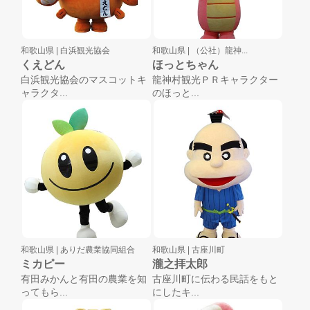
和歌山県 |
白浜観光協会
和歌山県 |
（公社）龍神...
くえどん
ほっとちゃん
白浜観光協会のマスコットキ
龍神村観光ＰＲキャラクター
ャラクタ...
のほっと...
和歌山県 |
ありだ農業協同組合
和歌山県 |
古座川町
ミカピー
瀧之拝太郎
有田みかんと有田の農業を知
古座川町に伝わる民話をもと
ってもら...
にしたキ...