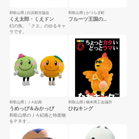
和歌山県 |
白浜観光協会
和歌山県 |
かつらぎ町
くえ太郎・くえドン
フルーツ王国の...
幻の魚、「クエ」のゆるキャ
ラです。
和歌山県 |
ＪＡ紀南
和歌山県 |
橋本商工会議所
うめっぴ＆みかっぴ
ひねキング
和歌山県のＪＡ紀南と特産物
をＰＲす...