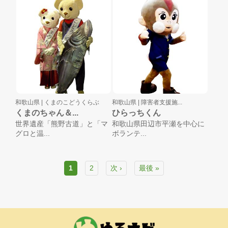
和歌山県 |
くまのこどうくらぶ
和歌山県 |
障害者支援施...
くまのちゃん＆...
ひらっちくん
世界遺産「熊野古道」と「マ
和歌山県田辺市平瀬を中心に
グロと温...
ボランテ...
1
2
次 ›
最後 »