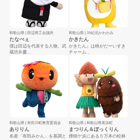
和歌山県 |
田辺商工会議所
和歌山県 |
JA紀北かわかみ
たなべぇ
かきたん
僕は田辺を代表する人物、武
かきたん』は柿がだーいすき
蔵坊弁慶...
チャーム...
和歌山県 |
有田川町教育委員会
和歌山県 |
和歌山県美浜町
ありりん
まつりん＆ぼっくりん
名産「有田みかん」を基調と
煙樹ケ浜にある５万本の松林