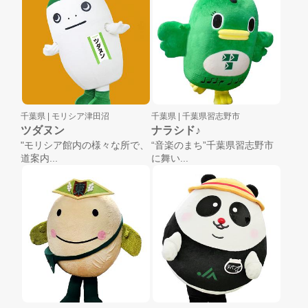
千葉県 |
モリシア津田沼
千葉県 |
千葉県習志野市
ツダヌン
ナラシド♪
"モリシア館内の様々な所で、
“音楽のまち”千葉県習志野市
道案内...
に舞い...