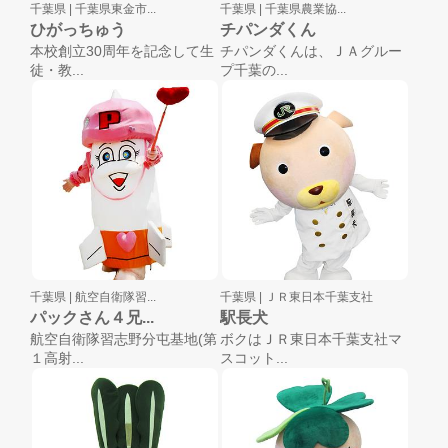
千葉県 |
千葉県東金市...
千葉県 |
千葉県農業協...
ひがっちゅう
チパンダくん
本校創立30周年を記念して生
チパンダくんは、ＪＡグルー
徒・教...
プ千葉の...
千葉県 |
航空自衛隊習...
千葉県 |
ＪＲ東日本千葉支社
パックさん４兄...
駅長犬
航空自衛隊習志野分屯基地(第
ボクはＪＲ東日本千葉支社マ
１高射...
スコット...