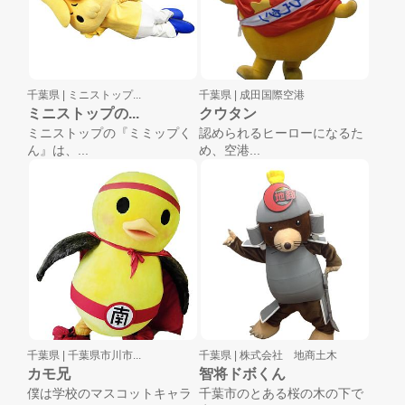
千葉県 |
ミニストップ...
千葉県 |
成田国際空港
ミニストップの...
クウタン
ミニストップの『ミミップく
認められるヒーローになるた
ん』は、...
め、空港...
千葉県 |
千葉県市川市...
千葉県 |
株式会社 地商土木
カモ兄
智将ドボくん
僕は学校のマスコットキャラ
千葉市のとある桜の木の下で