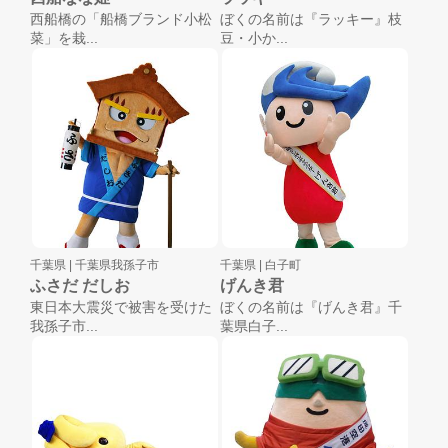
西船橋の「船橋ブランド小松
ぼくの名前は『ラッキー』枝
菜」を栽...
豆・小か...
千葉県 |
千葉県我孫子市
千葉県 |
白子町
ふさだ だしお
げんき君
東日本大震災で被害を受けた
ぼくの名前は『げんき君』千
我孫子市...
葉県白子...