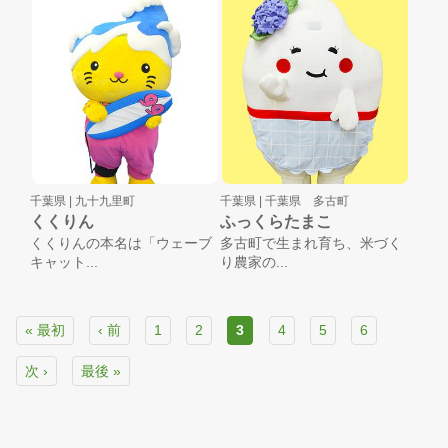
千葉県 |
九十九里町
千葉県 |
千葉県 多古町
くくりん
ふっくらたまこ
くくりんの本名は「ウェーブ
多古町で生まれ育ち、米づく
キャット...
り農家の...
« 最初
‹ 前
1
2
3
4
5
6
次 ›
最後 »