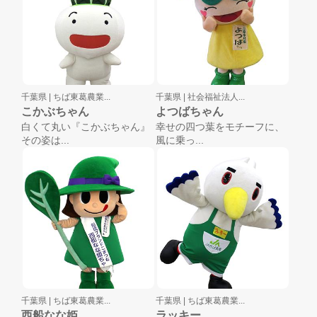
千葉県 |
ちば東葛農業...
千葉県 |
社会福祉法人...
こかぶちゃん
よつばちゃん
白くて丸い『こかぶちゃん』
幸せの四つ葉をモチーフに、
その姿は...
風に乗っ...
千葉県 |
ちば東葛農業...
千葉県 |
ちば東葛農業...
西船なな姫
ラッキー