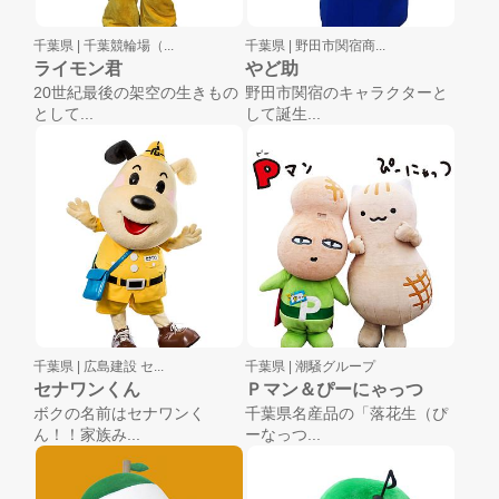
千葉県 |
千葉競輪場（...
千葉県 |
野田市関宿商...
ライモン君
やど助
20世紀最後の架空の生きもの
野田市関宿のキャラクターと
として...
して誕生...
千葉県 |
広島建設 セ...
千葉県 |
潮騒グループ
セナワンくん
Ｐマン＆ぴーにゃっつ
ボクの名前はセナワンく
千葉県名産品の「落花生（ぴ
ん！！家族み...
ーなっつ...