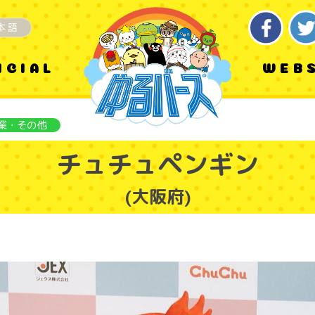
本語
ICIAL
WEB
業・その他
チュチュペンギン
(大阪府)