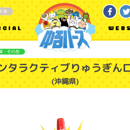
本語
ICIAL
WEB
業・その他
ンタラクティブりゅうぎん
(沖縄県)