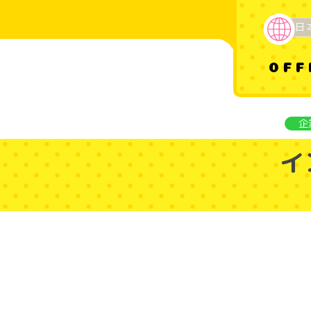
日
OFF
企
イ