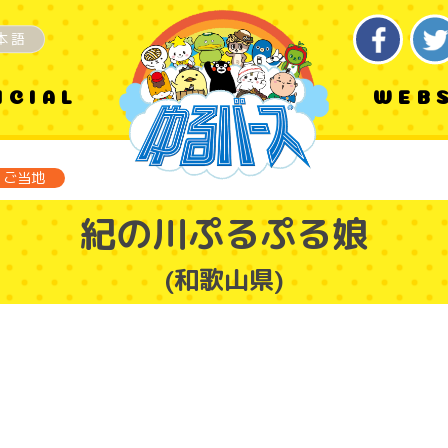
本語
ICIAL
WEB
ご当地
紀の川ぷるぷる娘
(和歌山県)