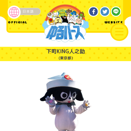
日本語
ご当地
OFFICIAL
WEBSITE
下町KING人之助
(東京都)