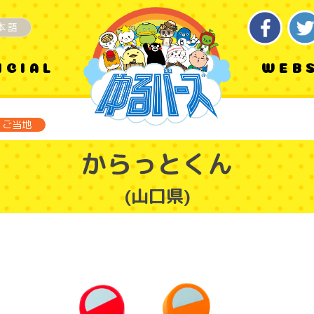
本語
ICIAL
WEB
ご当地
からっとくん
(山口県)