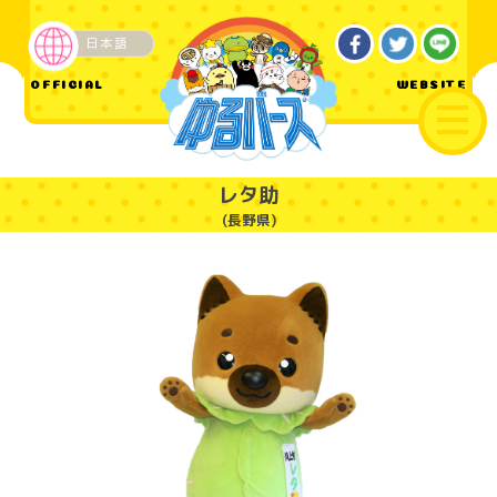
日本語
ご当地
OFFICIAL
WEBSITE
レタ助
(長野県)