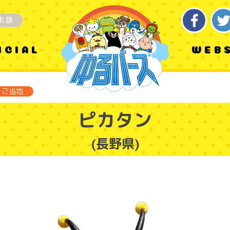
本語
ICIAL
WEB
ご当地
ピカタン
(長野県)