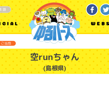
本語
ICIAL
WEB
ご当地
空runちゃん
(島根県)