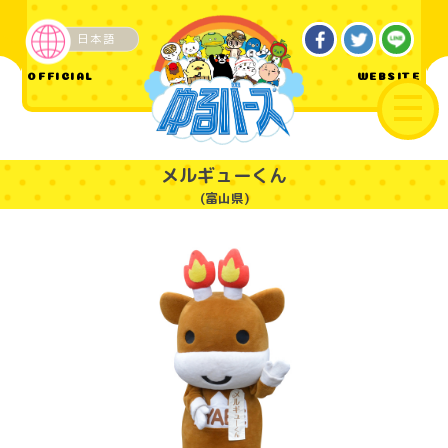
日本語
ご当地
OFFICIAL
WEBSITE
メルギューくん
(富山県)