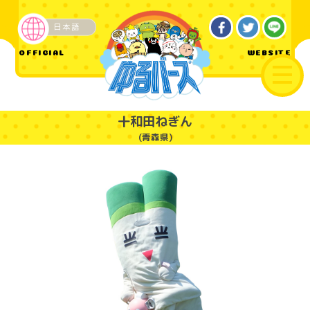
日本語
ご当地
OFFICIAL
WEBSITE
十和田ねぎん
(青森県)