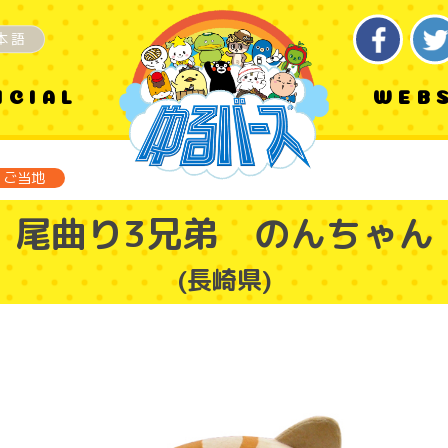
本語
ICIAL
WEB
ご当地
尾曲り3兄弟 のんちゃん
(長崎県)