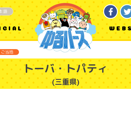
本語
ICIAL
WEB
ご当地
トーバ・トパティ
(三重県)