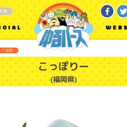
本語
ICIAL
WEB
ご当地
こっぽりー
(福岡県)