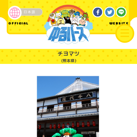
日本語
ご当地
OFFICIAL
WEBSITE
チヨマツ
(熊本県)