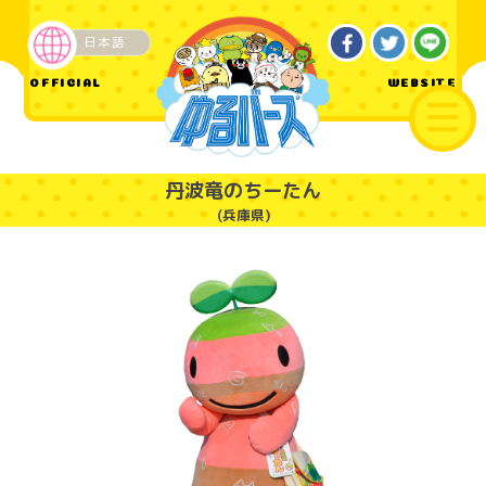
日本語
ご当地
OFFICIAL
WEBSITE
丹波竜のちーたん
(兵庫県)